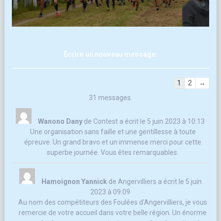
Navigation
1
2
→
dans
31 messages.
la
liste
Wanono Dany
de
Contest
a écrit le
5 juin 2023
à
10:13
du
Une organisation sans faille et une gentillesse à toute
livre
épreuve. Un grand bravo et un immense merci pour cette
d’or
superbe journée. Vous êtes remarquables.
Hamoignon Yannick
de
Angervilliers
a écrit le
5 juin
2023
à
09:09
Au nom des compétiteurs des Foulées d'Angervilliers, je vous
remercie de votre accueil dans votre belle région. Un énorme