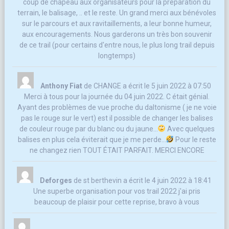
coup de chapeau aux organisateurs pour la préparation du
terrain, le balisage, .. et le reste. Un grand merci aux bénévoles
sur le parcours et aux ravitaillements, a leur bonne humeur,
aux encouragements. Nous garderons un très bon souvenir
de ce trail (pour certains d'entre nous, le plus long trail depuis
longtemps)
Anthony Fiat
de
CHANGE
a écrit le
5 juin 2022
à
07:50
Merci à tous pour la journée du 04 juin 2022. C était génial.
Ayant des problèmes de vue proche du daltonisme ( je ne voie
pas le rouge sur le vert) est il possible de changer les balises
de couleur rouge par du blanc ou du jaune...
Avec quelques
balises en plus cela éviterait que je me perde...
Pour le reste
ne changez rien TOUT ÉTAIT PARFAIT. MERCI ENCORE
Deforges
de
st berthevin
a écrit le
4 juin 2022
à
18:41
Une superbe organisation pour vos trail 2022 j'ai pris
beaucoup de plaisir pour cette reprise, bravo à vous