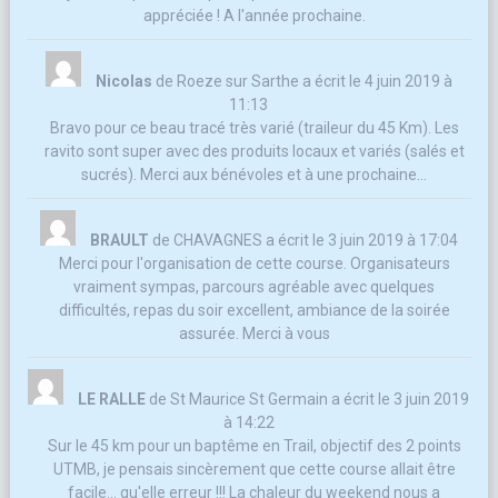
appréciée ! A l'année prochaine.
Nicolas
de
Roeze sur Sarthe
a écrit le
4 juin 2019
à
11:13
Bravo pour ce beau tracé très varié (traileur du 45 Km). Les
ravito sont super avec des produits locaux et variés (salés et
sucrés). Merci aux bénévoles et à une prochaine...
BRAULT
de
CHAVAGNES
a écrit le
3 juin 2019
à
17:04
Merci pour l'organisation de cette course. Organisateurs
vraiment sympas, parcours agréable avec quelques
difficultés, repas du soir excellent, ambiance de la soirée
assurée. Merci à vous
LE RALLE
de
St Maurice St Germain
a écrit le
3 juin 2019
à
14:22
Sur le 45 km pour un baptême en Trail, objectif des 2 points
UTMB, je pensais sincèrement que cette course allait être
facile... qu'elle erreur !!! La chaleur du weekend nous a