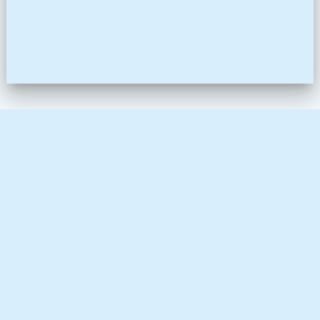
Site de l'Aquarelle - route de Changé - 53240 Saint Jean sur
Mayenne
contact@mayetiktrail.fr