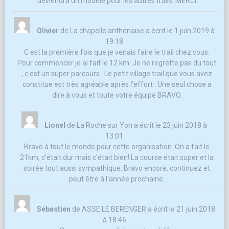
deviendra un modèle pour les autres trails. MERCI
Olivier
de
La chapelle anthenaise
a écrit le
1 juin 2019
à
19:18
C est la première fois que je venais faire le trail chez vous.
Pour commencer je ai fait le 12 km. Je ne regrette pas du tout
, c est un super parcours . Le petit village trail que vous avez
constitue est très agréable après l'effort . Une seul chose a
dire à vous et toute votre équipe BRAVO.
Lionel
de
La Roche sur Yon
a écrit le
23 juin 2018
à
13:01
Bravo à tout le monde pour cette organisation. On a fait le
21km, c'était dur mais c'était bien! La course était super et la
soirée tout aussi sympathique. Bravo encore, continuez et
peut être à l'année prochaine.
Sébastien
de
ASSE LE BERENGER
a écrit le
21 juin 2018
à
18:46