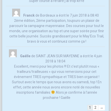
Super course a refaire j ai trop kiffe
Franck
de
Bordeaux
a écrit le
7 juin 2018
à
08:40
2ème édition, 2ème participation, toujours un plaisir de
parcourir la campagne mayennaise. Des courses pour tout le
monde, une organisation au top et une super soirée pour finir
cette belle journée. Succès grandissant pour le May'Eco Trail,
bravo à vous et continuez comme ça !
Gaëlle
de
SAINT JEAN SUR MAYENNE
a écrit le
4 juin
2018
à
18:04
Excellent, merci pour les photos !!! Et c’est plutôt nous «
trailleurs/trailleuses » qui vous remercions pour cet
évènement TRES sympathique et TRES bien organisé !
Surtout avec le temps que nous avons eu samedi, top ! En
effet, cette année nous avons encore noté de nouvelles
inscriptions familiales
Alors je confirme à l’année
prochaine ! Gaëlle
Navigation
1
2
→