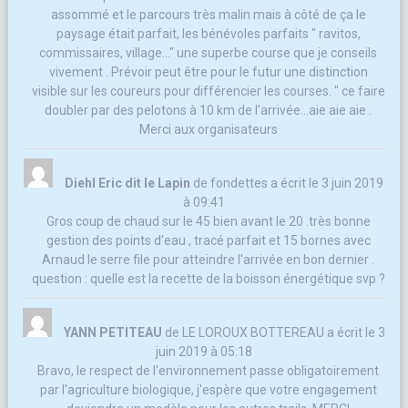
assommé et le parcours très malin mais à côté de ça le
paysage était parfait, les bénévoles parfaits " ravitos,
commissaires, village..." une superbe course que je conseils
vivement . Prévoir peut être pour le futur une distinction
visible sur les coureurs pour différencier les courses. " ce faire
doubler par des pelotons à 10 km de l'arrivée...aie aie aie .
Merci aux organisateurs
Diehl Eric dit le Lapin
de
fondettes
a écrit le
3 juin 2019
à
09:41
Gros coup de chaud sur le 45 bien avant le 20 .très bonne
gestion des points d'eau , tracé parfait et 15 bornes avec
Arnaud le serre file pour atteindre l'arrivée en bon dernier .
question : quelle est la recette de la boisson énergétique svp ?
YANN PETITEAU
de
LE LOROUX BOTTEREAU
a écrit le
3
juin 2019
à
05:18
Bravo, le respect de l'environnement passe obligatoirement
par l'agriculture biologique, j'espère que votre engagement